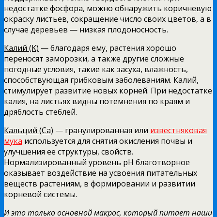
недостатке фосфора, можно обнаружить коричневую
окраску листьев, сокращение число своих цветов, а в
случае деревьев — низкая плодоносность.
Калий (K)
— благодаря ему, растения хорошо
переносят заморозки, а также другие сложные
погодные условия, такие как засуха, влажность,
способствующая грибковым заболеваниям. Калий,
стимулирует развитие новых корней. При недостатке
калия, на листьях видны потемнения по краям и
дряблость стеблей.
Кальций (Ca)
— гранулированная или
известняковая
мука
используется для снятия окисления почвы и
улучшения ее структуры, свойств.
Нормализированный уровень рН благотворное
оказывает воздействие на усвоения питательных
веществ растениям, в формировании и развитии
корневой системы.
И это только основной макрос, который питает наши