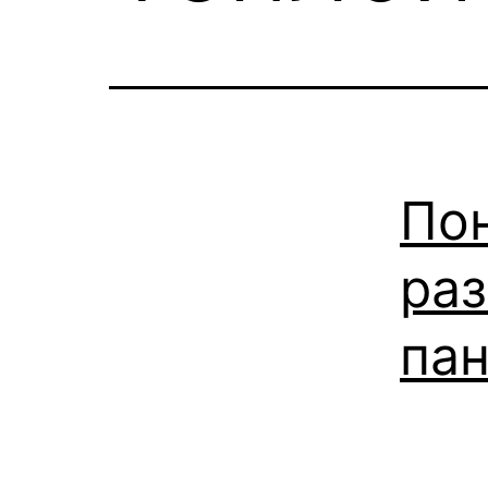
Пон
раз
па