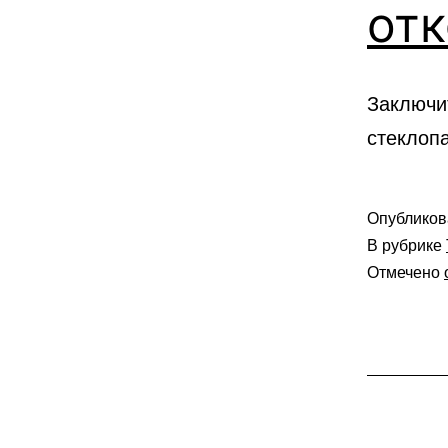
отк
Заключи
стеклопа
Опублико
В рубрике
Отмечено