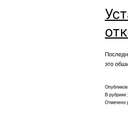
Уст
отк
Последн
это обши
Опублико
В рубрике
Отмечено