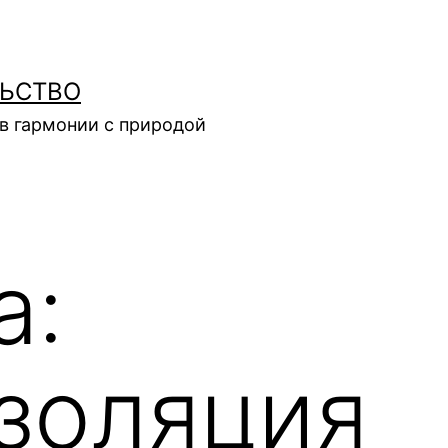
ЛЬСТВО
в гармонии с природой
а:
золяция