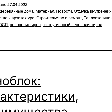
вано
27.04.2022
Деревянные дома
,
Материал
,
Новости
,
Отделка внутренних
ство и архитектура
,
Строительство и ремонт
,
Теплоизоляци
ОСП
,
пенополистирол
,
экструзионный пенополистирол
ноблок:
актеристики,
еимущества