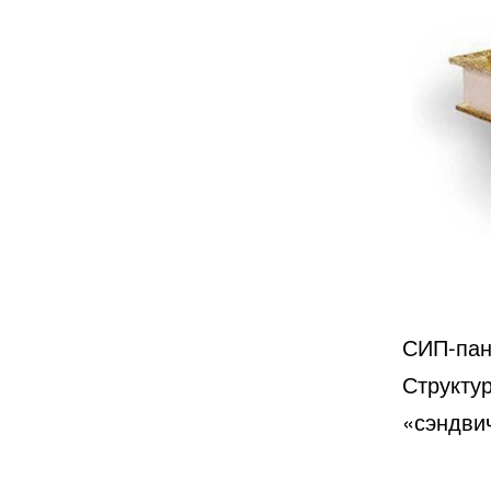
СИП-пан
Структу
«сэндвич