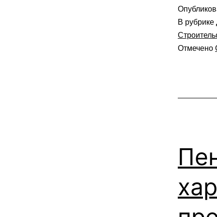
Опублико
В рубрике
Строитель
Отмечено
Пе
хар
пр