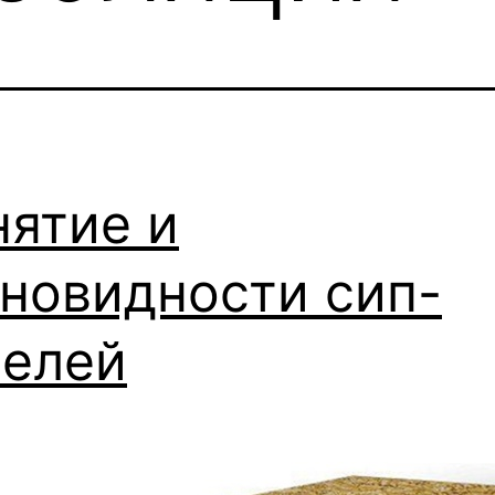
ятие и
новидности сип-
нелей