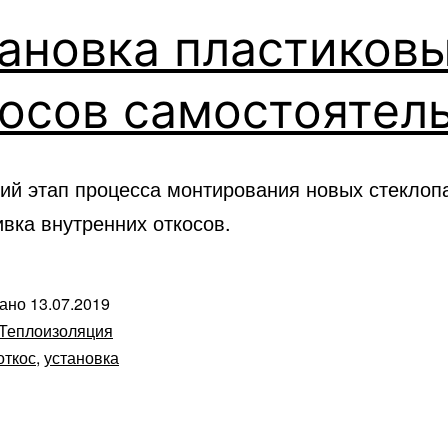
ановка пластиков
осов самостоятел
ий этап процесса монтирования новых стеклоп
вка внутренних откосов.
вано
13.07.2019
Теплоизоляция
откос
,
установка