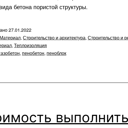
вида бетона пористой структуры.
вано
27.01.2022
Материал
,
Строительство и архитектура
,
Строительство и р
ериал
,
Теплоизоляция
газобетон
,
пенобетон
,
пеноблок
оимость выполнит