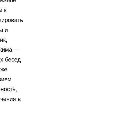
ы к
тировать
ы и
ик,
ежима —
х бесед
кже
вием
ность,
учения в