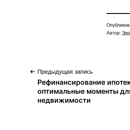
Опублико
Автор:
Эко
Навигация
Предыдущая запись
Рефинансирование ипотек
по
оптимальные моменты для
недвижимости
записям