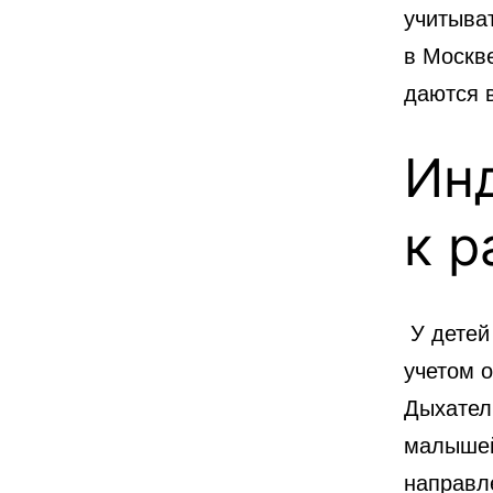
учитыва
в Москв
даются 
Ин
к р
У детей 
учетом 
Дыхател
малышей
направл