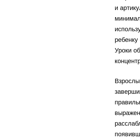
и артику
минимал
использ
ребенку
Уроки о
концент
Взрослы
заверши
правиль
выражен
расслаб
появивш