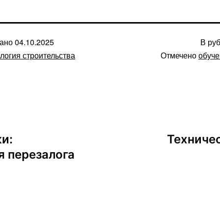
вано
04.10.2025
В ру
логия строительства
Отмечено
обуче
и:
Техниче
 перезалога