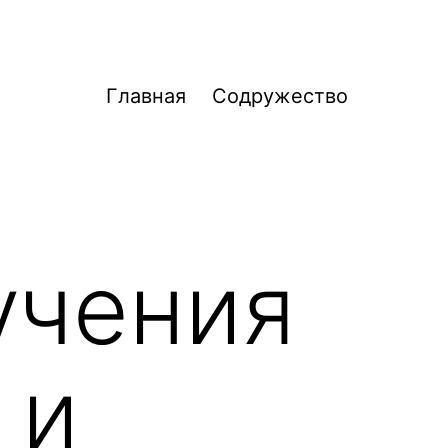
Главная
Содружество
учения
 и