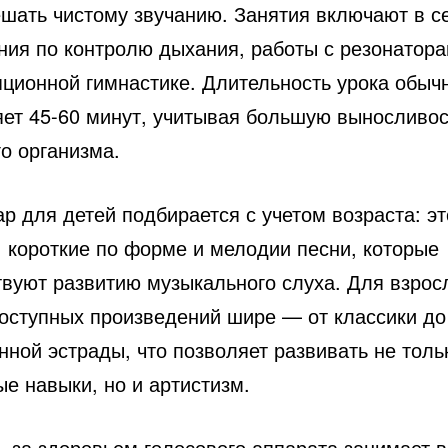
ешать чистому звучанию. Занятия включают в с
ния по контролю дыхания, работы с резонатора
яционной гимнастике. Длительность урока обыч
яет 45-60 минут, учитывая большую выносливос
о организма.
р для детей подбирается с учетом возраста: эт
, короткие по форме и мелодии песни, которые
твуют развитию музыкального слуха. Для взрос
доступных произведений шире — от классики до
ной эстрады, что позволяет развивать не толь
е навыки, но и артистизм.
ь за здоровьем голосового аппарата занимает 