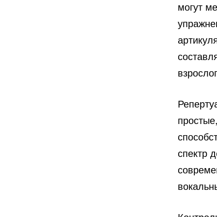
могут м
упражне
артикул
составл
взрослог
Репертуа
простые
способс
спектр 
современ
вокальны
Контрол