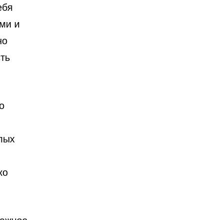
ебя
ми и
но
ть
о
лых
ко
важное