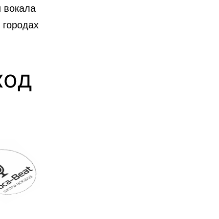
и вокала
 городах
ход