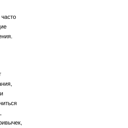
 часто
щие
ения.
т
ания,
 и
читься
,
ривычек,