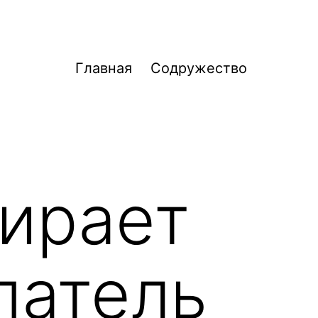
Главная
Содружество
бирает
патель