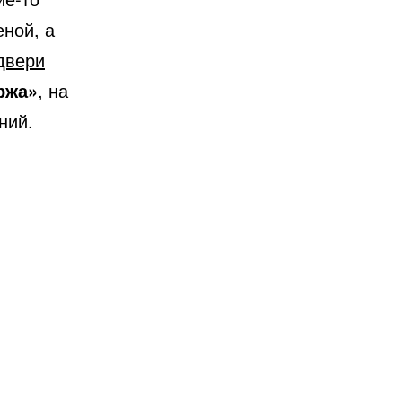
еной, а
двери
ржа»
, на
ний.