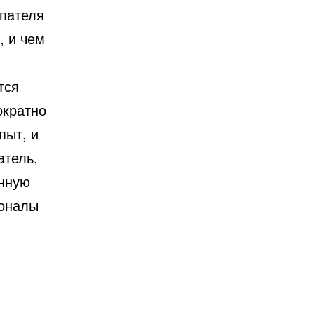
упателя
, и чем
тся
ократно
пыт, и
атель,
анную
ионалы