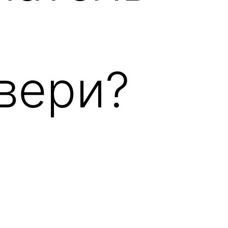
вери?