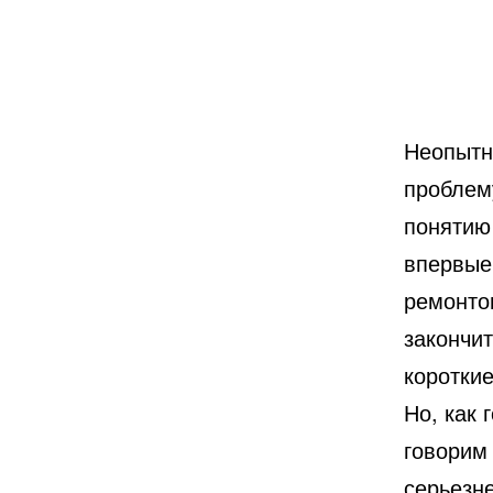
Неопытн
проблем
понятию
впервые
ремонто
закончи
короткие
Но, как 
говорим 
серьезне