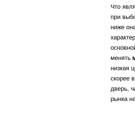
Что явл
при выб
ниже она
характер
основно
менять
низкая ц
скорее 
дверь, 
рынка н