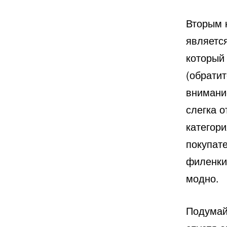
Вторым 
является
который
(обратит
внимани
слегка о
категор
покупат
филенки
модно.
Подумай