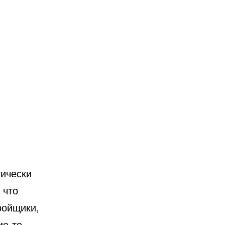
тически
 что
ройщики,
ие-то