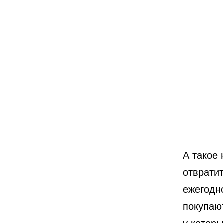
А такое 
отврати
ежегодн
покупаю
у которы