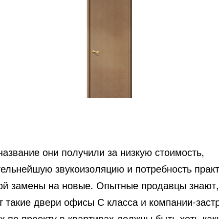
название они получили за низкую стоимость,
тельнейшую звукоизоляцию и потребность прак
ой замены на новые. Опытные продавцы знают,
т такие двери офисы С класса и компании-заст
х по проекту в квартирах должны быть хоть как