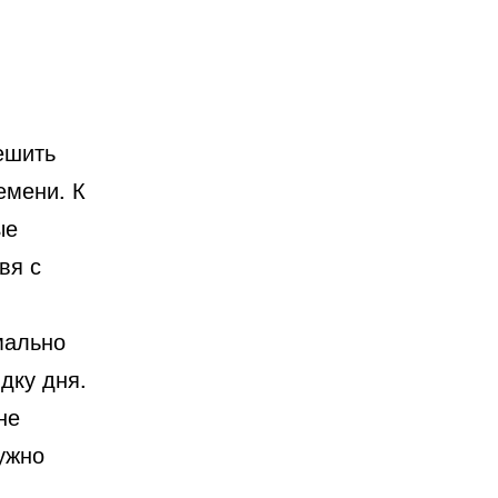
ешить
емени.
К
ые
вя с
мально
дку дня.
не
нужно