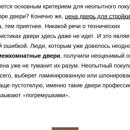
яется основным критерием для неопытного пок
оре двери? Конечно же,
цена дверь для стройки
, тем приятнее. Никакой речи о технических
истиках двери здесь даже не идет. И это являе
й ошибкой. Люди, которым уже довелось неодн
межкомнатные двери
, получили неоценимый о
ена уже не туманит их разум. Неопытный покуп
всего, выберет ламинированную или шпониров
чаще пустотелую, именно такие двери професс
азывают «погремушками».