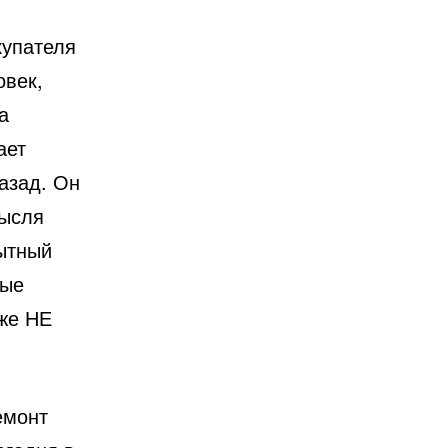
купателя
овек,
а
ает
азад. Он
мысля
ытный
тые
уже НЕ
емонт