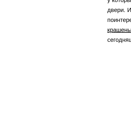
двери. И
поинтер
крашен
сегодня