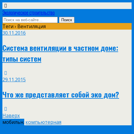
Экологическое строительство
Теги › Вентиляция
30.11.2016
Система вентиляции в частном доме:
типы систем
29.11.2015
Что же представляет собой эко дом?
Наверх
мобильн.
компьютерная