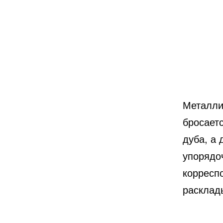
Металли
бросаетс
дуба, а 
упорядо
корресп
расклад