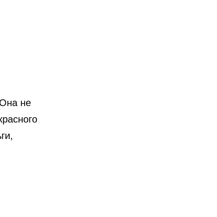
 Она не
красного
ги,