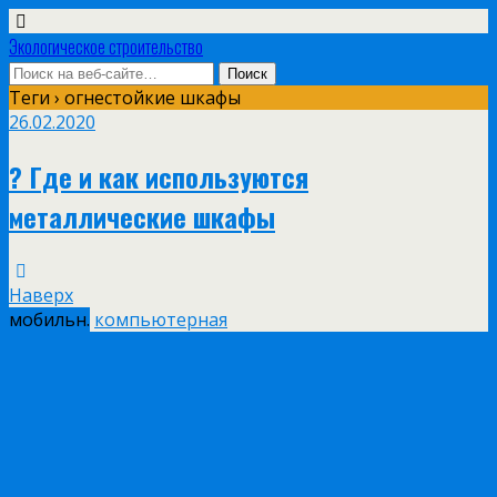
Экологическое строительство
Теги › огнестойкие шкафы
26.02.2020
?️ Где и как используются
металлические шкафы
Наверх
мобильн.
компьютерная