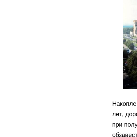
Накопле
лет, дор
при пол
обзавест