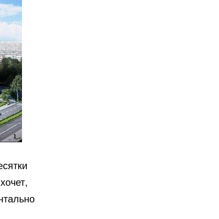
есятки
хочет,
нтально