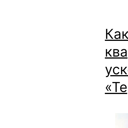
Ка
ква
ус
«Т