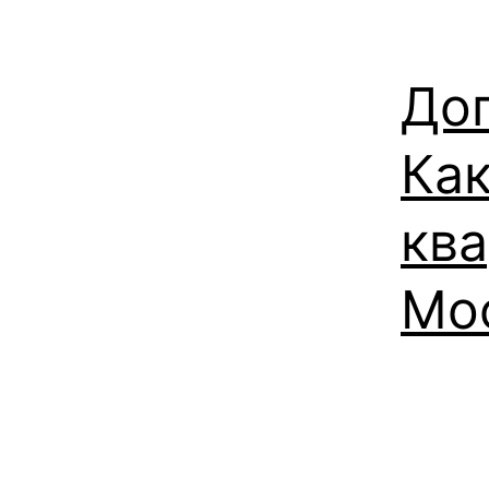
Дог
Как
ква
Мо