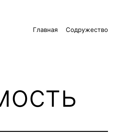
Главная
Содружество
мость