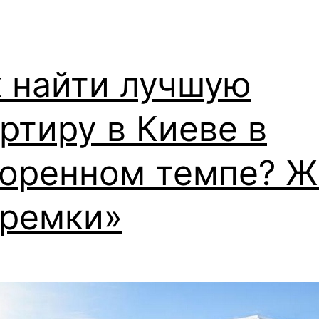
к найти лучшую
ртиру в Киеве в
коренном темпе? 
еремки»