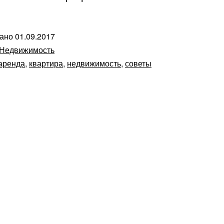
вано
01.09.2017
Недвижимость
аренда
,
квартира
,
недвижимость
,
советы