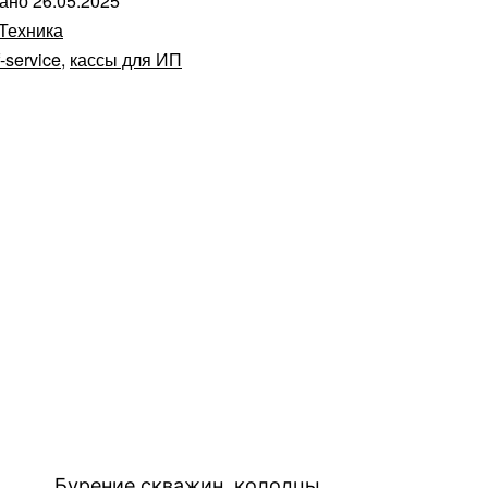
вано
26.05.2025
Техника
f-service
,
кассы для ИП
Бурение скважин, колодцы