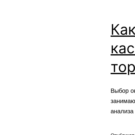
Как
кас
тор
Выбор о
занимаю
анализа