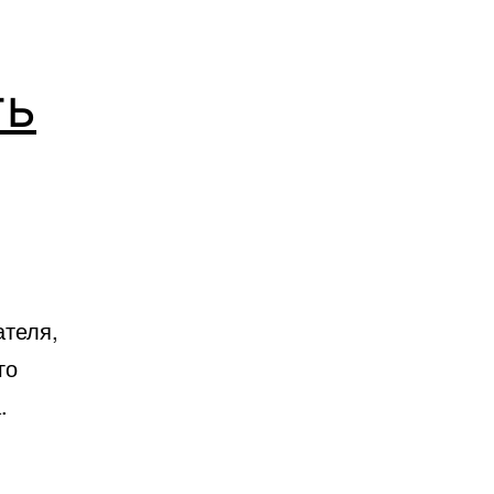
ть
ателя,
го
.