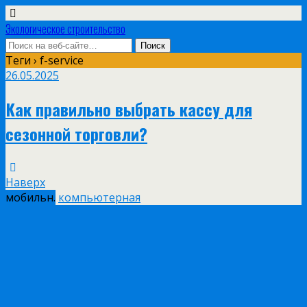
Экологическое строительство
Теги › f-service
26.05.2025
Как правильно выбрать кассу для
сезонной торговли?
Наверх
мобильн.
компьютерная