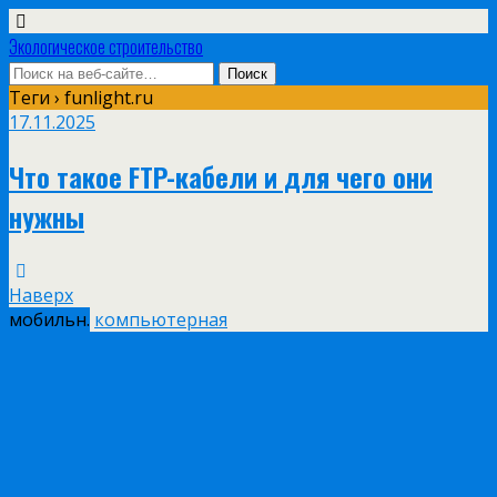
Экологическое строительство
Теги › funlight.ru
17.11.2025
Что такое FTP-кабели и для чего они
нужны
Наверх
мобильн.
компьютерная