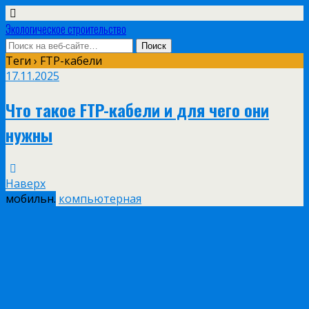
Экологическое строительство
Теги › FTP-кабели
17.11.2025
Что такое FTP-кабели и для чего они
нужны
Наверх
мобильн.
компьютерная