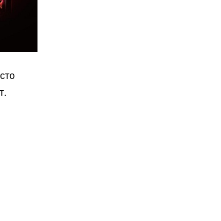
осто
т.