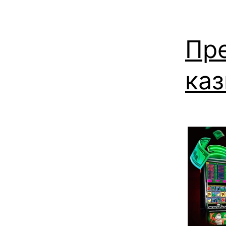
Пр
каз