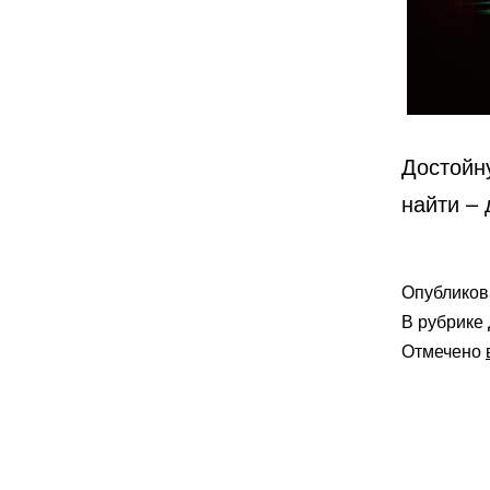
Достойну
найти – 
Опублико
В рубрике
Отмечено