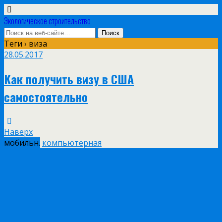
Экологическое строительство
Теги › виза
28.05.2017
Как получить визу в США
самостоятельно
Наверх
мобильн.
компьютерная