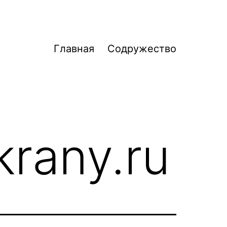
Главная
Содружество
krany.ru