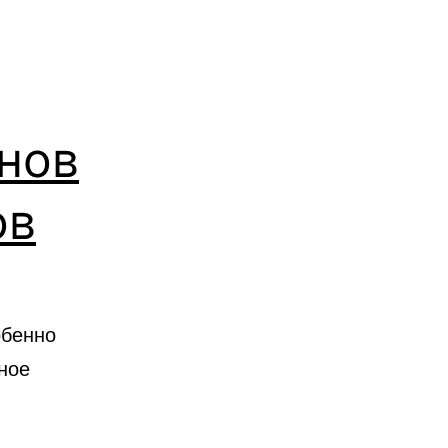
нов
ов
обенно
ьное