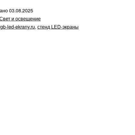
вано
03.08.2025
Свет и освещение
rgb-led-ekrany.ru
,
стенд LED-экраны