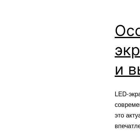
Ос
экр
и в
LED-экр
совреме
это акту
впечатл