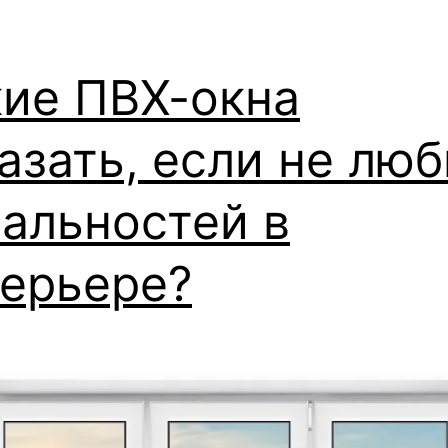
кие ПВХ-окна
азать, если не люб
альностей в
терьере?