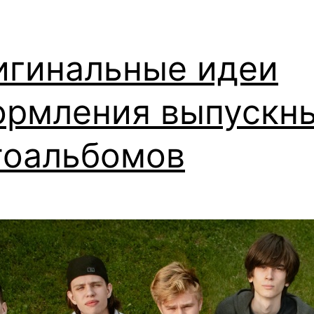
игинальные идеи
ормления выпускн
тоальбомов