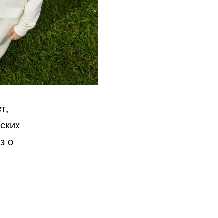
т,
ских
з о