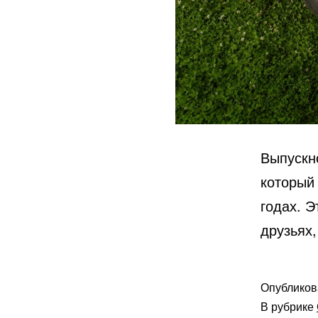
Выпускн
который
годах. Э
друзьях
Опублико
В рубрике