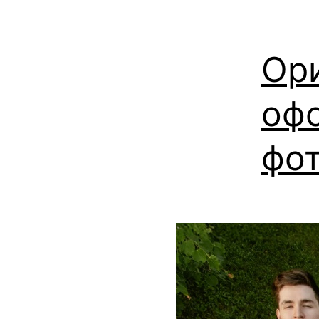
Ор
оф
фо