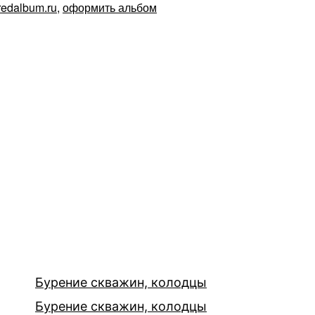
redalbum.ru
,
оформить альбом
Бурение скважин, колодцы
Бурение скважин, колодцы