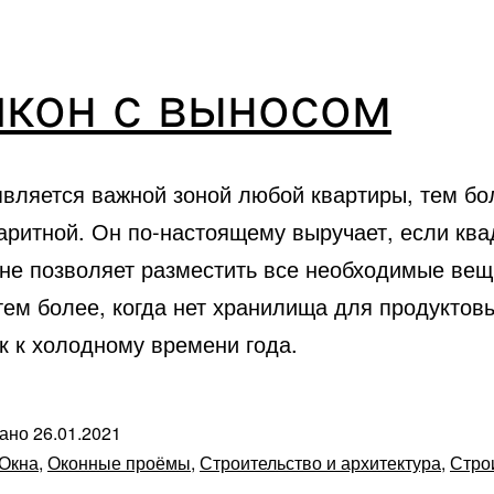
лкон с выносом
является важной зоной любой квартиры, тем бо
аритной. Он по-настоящему выручает, если ква
не позволяет разместить все необходимые вещ
тем более, когда нет хранилища для продуктов
к к холодному времени года.
вано
26.01.2021
Окна
,
Оконные проёмы
,
Строительство и архитектура
,
Стро