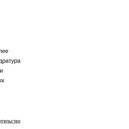
лее
дратура
и
ых
ительство