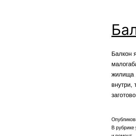
Ба
Балкон 
малогаб
жилища 
внутри, 
заготово
Опублико
В рубрике
и ремонт