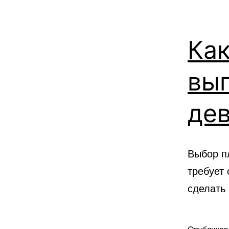
Как
вы
де
Выбор п
требует 
сделать