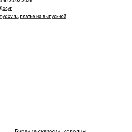
вано
20.03.2026
Досуг
mydbv.ru
,
платье на выпускной
Бурение скважин, колодцы