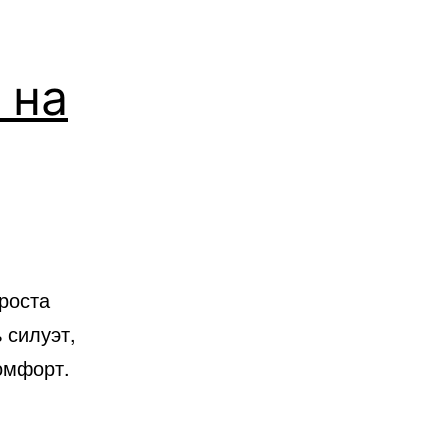
 на
роста
 силуэт,
омфорт.