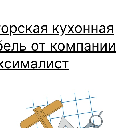
орская кухонная
бель от компании
ксималист