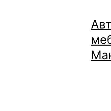
Авт
ме
Ма