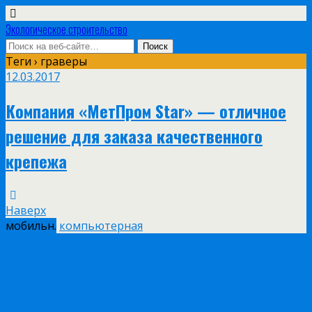
Экологическое строительство
Теги › граверы
12.03.2017
Компания «МетПром Star» — отличное
решение для заказа качественного
крепежа
Наверх
мобильн.
компьютерная