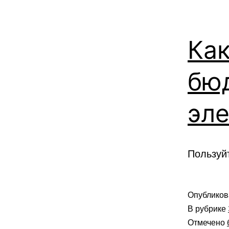
Ка
бю
эл
Пользуй
Опублико
В рубрике
Отмечено