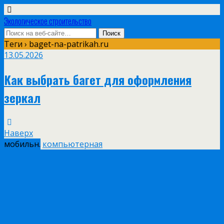
Экологическое строительство
Теги › baget-na-patrikah.ru
13.05.2026
Как выбрать багет для оформления
зеркал
Наверх
мобильн.
компьютерная