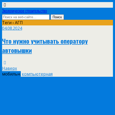
Экологическое строительство
Теги › АГП
04.08.2024
Что нужно учитывать оператору
автовышки
Наверх
мобильн.
компьютерная