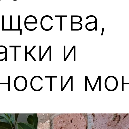
щества,
атки и
ности мо