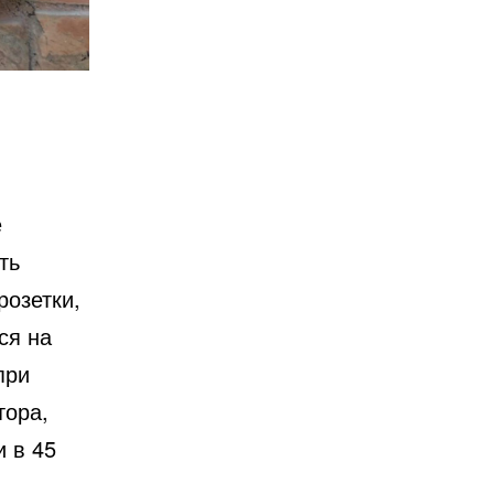
е
ть
розетки,
ся на
при
тора,
и в 45