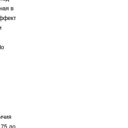
ная в
эффект
и
Но
личия
,75 до