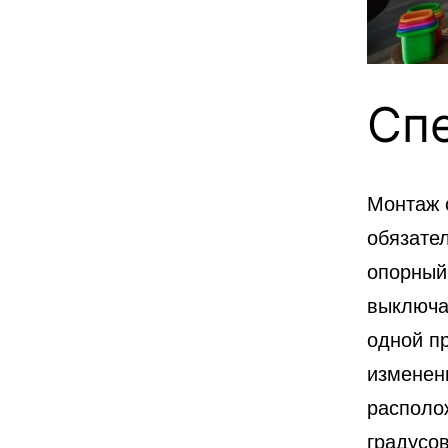
Сп
Монтаж 
обязате
опорный 
выключа
одной пр
изменен
располо
градусо