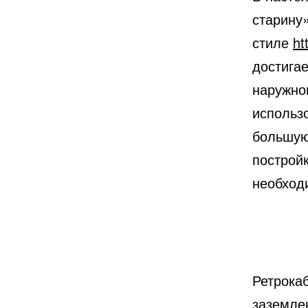
старину
стиле
ht
достига
наружно
использо
большую
построй
необход
Ретрокаб
заземлен