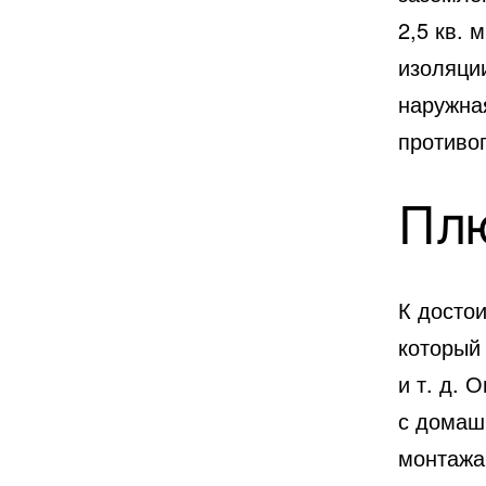
2,5 кв. 
изоляци
наружная
противо
Пл
К досто
который 
и т. д. 
с домаш
монтажа