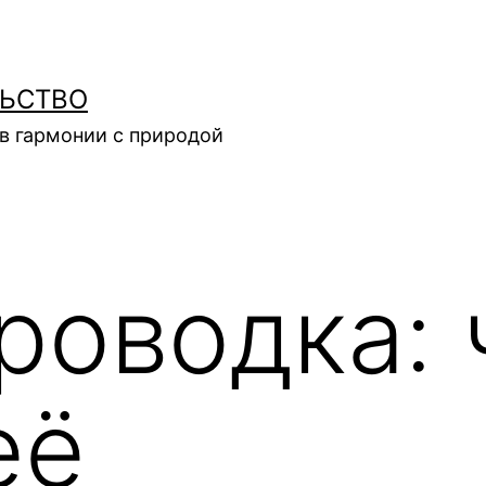
ЛЬСТВО
в гармонии с природой
роводка: 
её