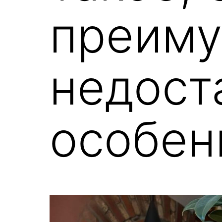
преиму
недост
особен