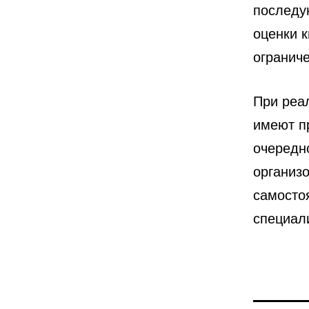
последу
оценки 
огранич
При реа
имеют п
очередн
организ
самосто
специал