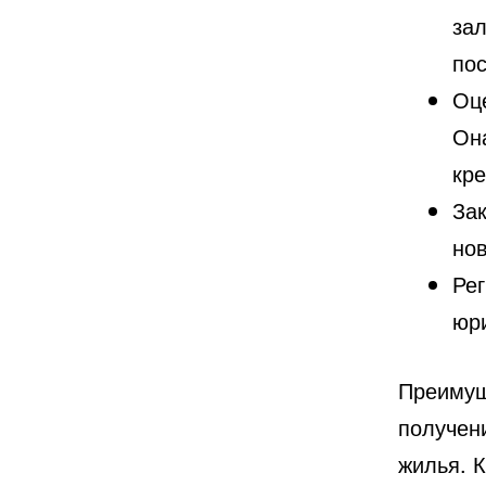
зал
пос
Оц
Он
кре
Зак
но
Рег
юр
Преимущ
получен
жилья. 