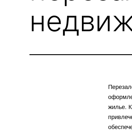
недви
Перезал
оформле
жилье.
К
привлеч
обеспеч