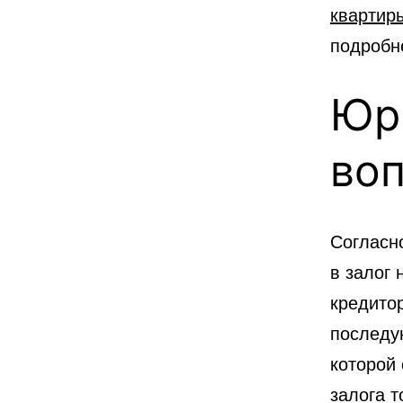
квартир
подробн
Юр
воп
Согласн
в залог 
кредито
последу
которой
залога т