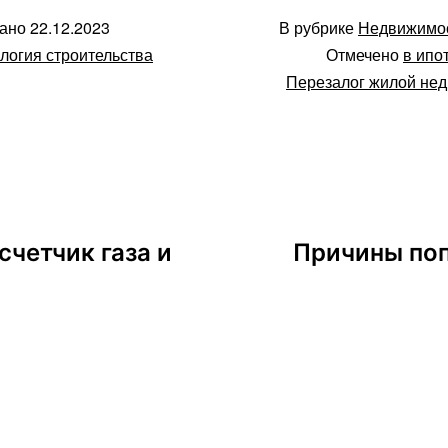
вано
22.12.2023
В рубрике
Недвижимо
логия строительства
Отмечено
в ипо
Перезалог жилой не
четчик газа и
Причины поп