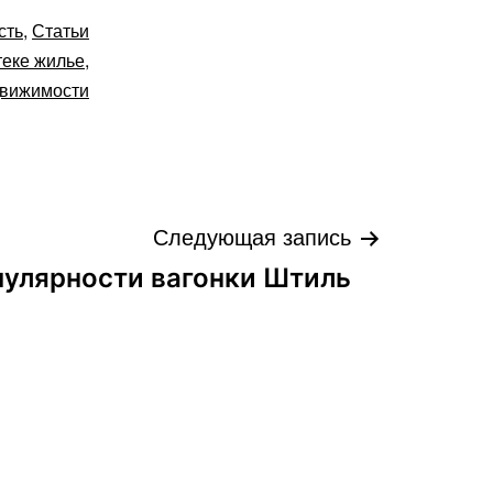
сть
,
Статьи
теке жилье
,
движимости
Следующая запись
улярности вагонки Штиль