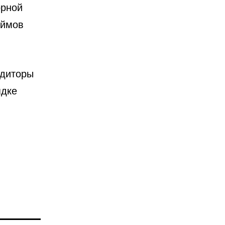
орной
аймов
едиторы
ядке