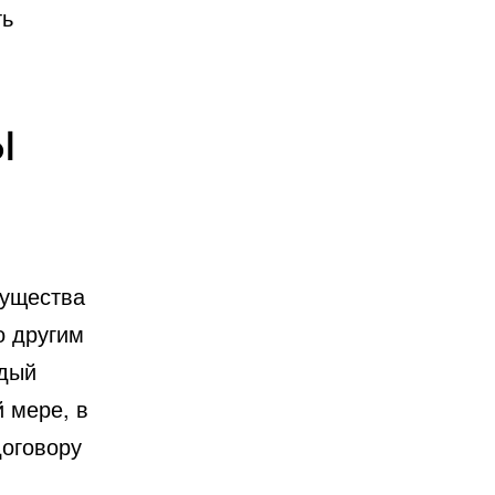
ть
ы
мущества
о другим
ждый
 мере, в
договору