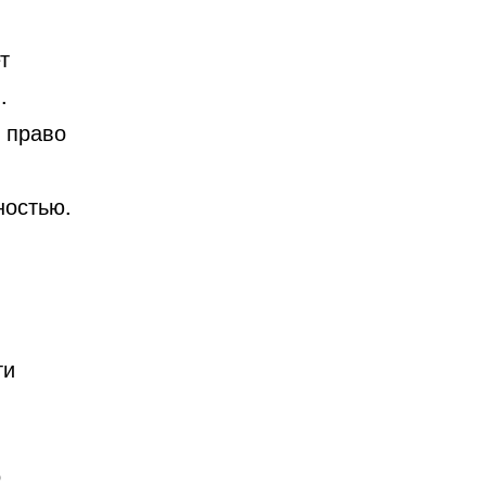
т
.
 право
ностью.
ти
о