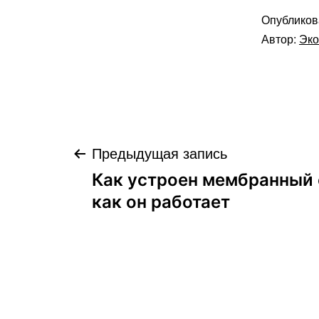
Опублико
Автор:
Эко
Навигация
Предыдущая запись
Как устроен мембранный с
по
как он работает
записям