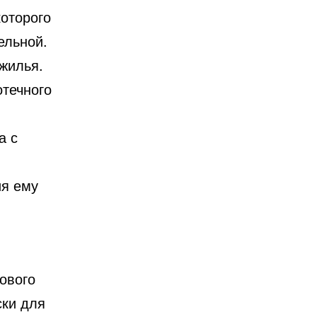
которого
ельной.
жилья.
течного
а с
ия ему
ового
ски для