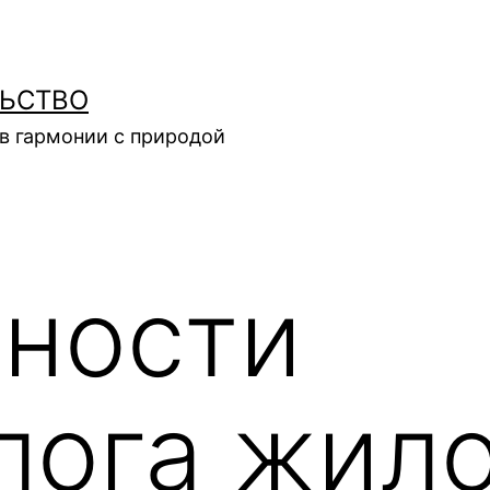
ЛЬСТВО
в гармонии с природой
ности
лога жил