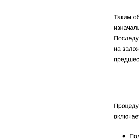
Таким о
изначал
Последу
на зало
предшес
Процеду
включае
По