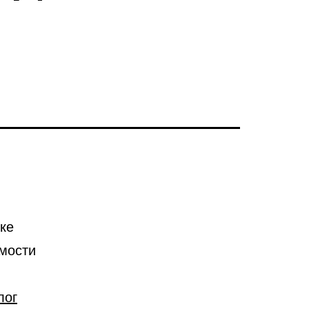
ке
мости
лог