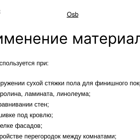
именение материа
спользуется при:
оружении сухой стяжки пола для финишного пок
вролина, ламината, линолеума;
равнивании стен;
шивке под кровлю;
делке фасадов;
тройстве перегородок между комнатами;