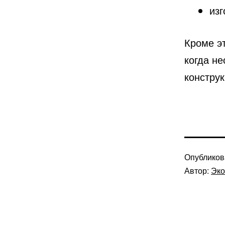
из
Кроме эт
когда н
конструк
Опублико
Автор:
Эко