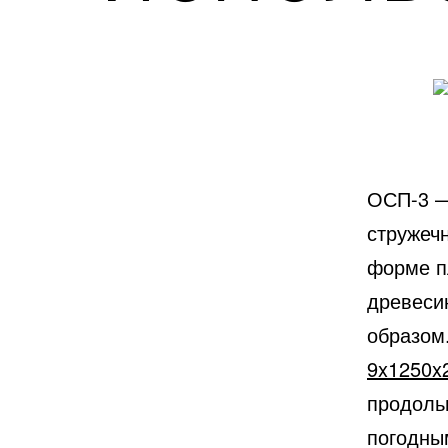
ОСП-3 —
стружеч
форме п
древеси
образом
9x1250x
продольн
погодны