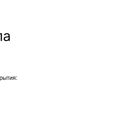
ла
рытия: