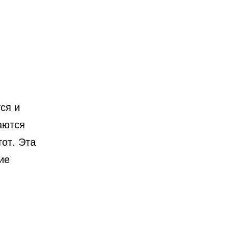
ся и
аются
от. Эта
ие