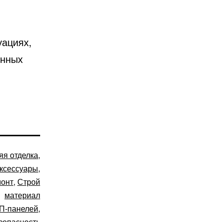
уациях,
янных
яя отделка
,
Аксессуары
,
монт
,
Строй
материал
П-панелей
,
зопасность