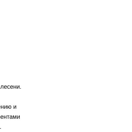
плесени.
ению и
ментами
.