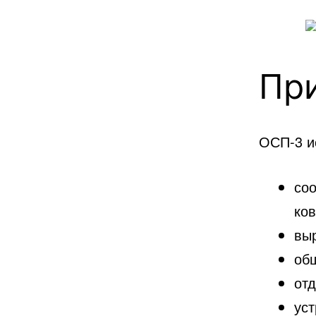
Пр
ОСП-3 и
со
ко
вы
об
от
ус