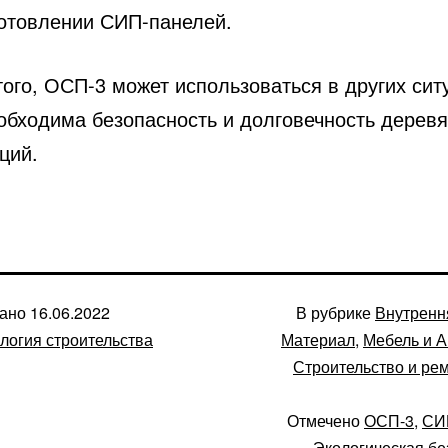
готовлении СИП-панелей.
ого, ОСП-3 может использоваться в других сит
еобходима безопасность и долговечность дерев
ций.
вано
16.06.2022
В рубрике
Внутренн
логия строительства
Материал
,
Мебель и 
Строительство и ре
Отмечено
ОСП-3
,
СИ
Экологическая бе