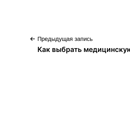
Навигация
Предыдущая запись
Как выбрать медицинску
по
записям