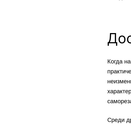
До
Когда на
практич
неизмен
характе
саморез
Среди д