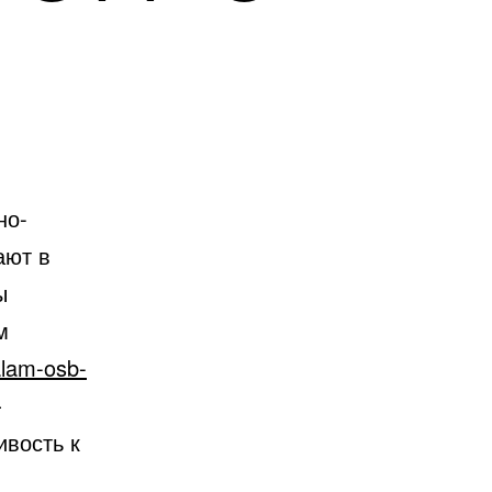
но-
ают в
ы
м
ralam-osb-
—
ивость к