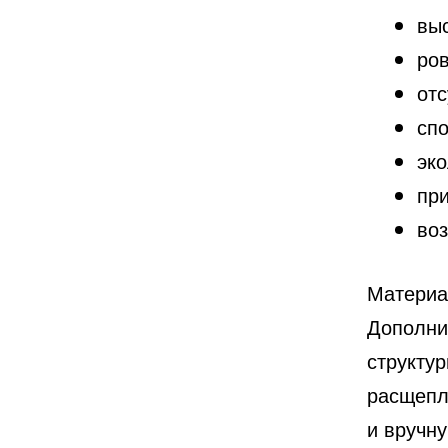
выс
ров
отс
спо
эко
при
во
Материа
Дополни
структу
расщепл
и вручн