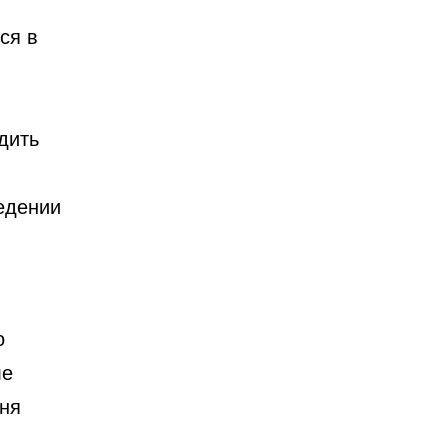
ся в
дить
едении
о
ле
мня