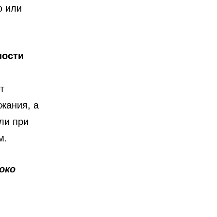
ю или
ности
т
жания, а
ли при
м.
око