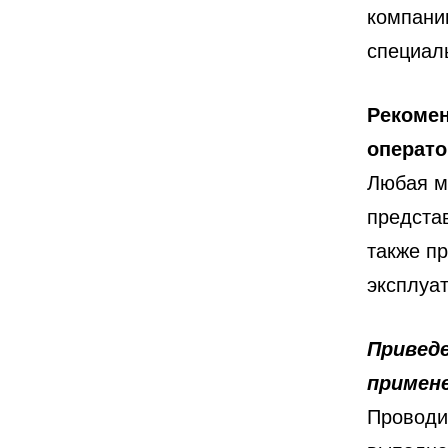
компани
специал
Рекомен
операто
Любая м
предста
также п
эксплуа
Привед
примене
Проводи