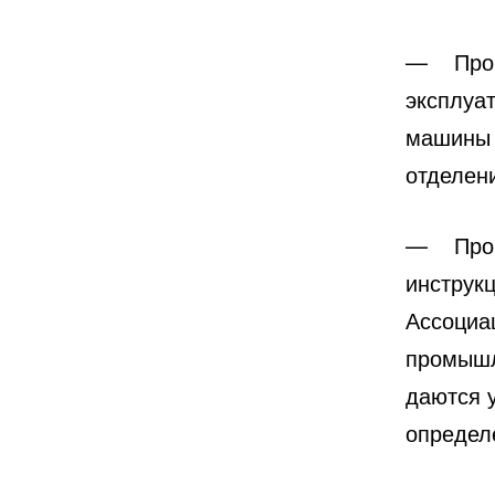
— Прочи
эксплуа
машины 
отделен
— Прочи
инструк
Ассоциа
промышл
даются 
определ