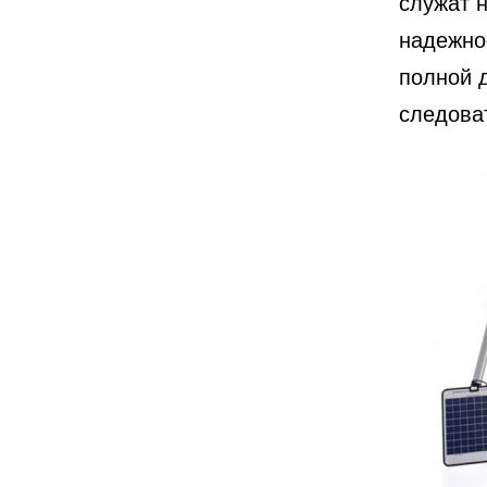
служат 
надежнос
полной д
следова