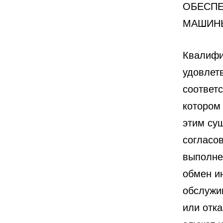
ОБЕСПЕ
МАШИН
Квалифи
удовлет
соответ
котором
этим су
согласо
выполне
обмен и
обслужи
или отка