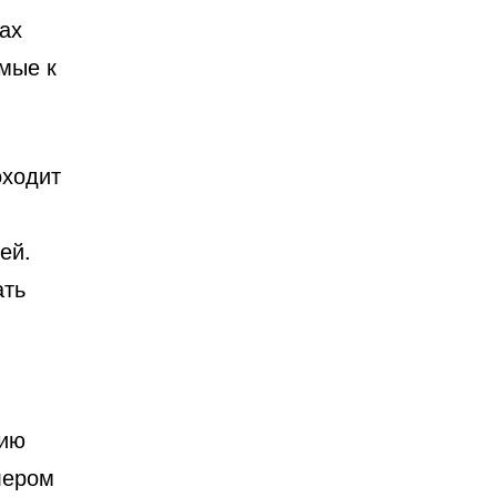
ах
мые к
оходит
ей.
ать
цию
лером