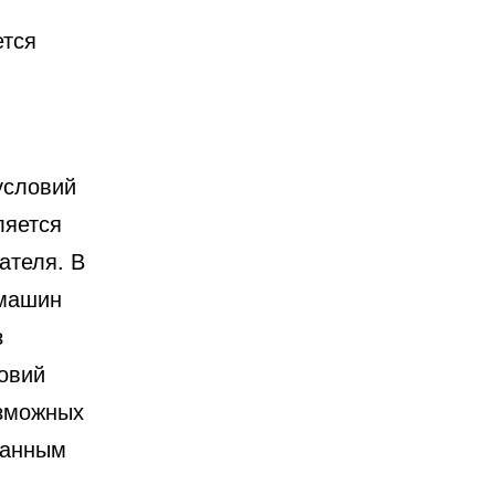
ется
условий
яется
ателя. В
 машин
з
овий
зможных
данным