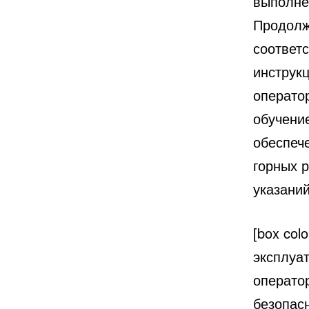
выполне
Продолж
соответ
инструк
операто
обучени
обеспеч
горных 
указани
[box col
эксплуа
операто
безопас