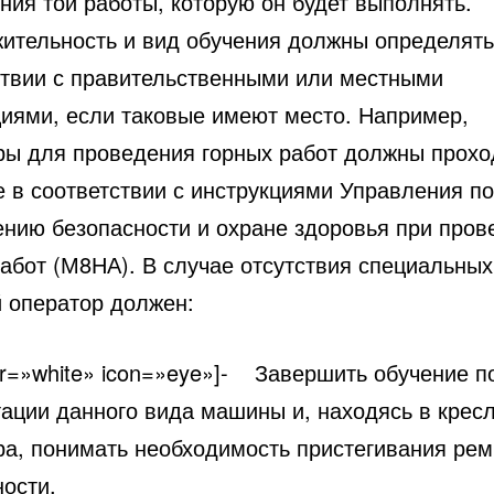
ния той работы, которую он будет выполнять.
ительность и вид обучения должны определять
ствии с правительственными или местными
циями, если таковые имеют место. Например,
ры для проведения горных работ должны прохо
е в соответствии с инструкциями Управления по
ению безопасности и охране здоровья при пров
работ (М8НА). В случае отсутствия специальных
й оператор должен:
or=»white» icon=»eye»]- Завершить обучение п
тации данного вида машины и, находясь в крес
ра, понимать необходимость пристегивания ре
ности.