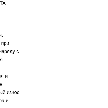
ТА
я,
 при
Наряду с
ия
ил и
е
ый износ
ра и