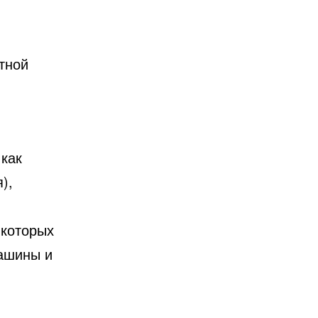
тной
 как
),
 которых
машины и