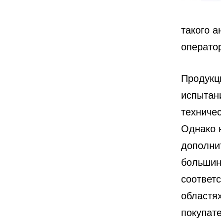
такого 
операто
Продукц
испытан
техниче
Однако 
дополни
большин
соответ
областя
покупат