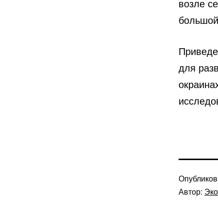
возле с
большой
Приведе
для разв
окраина
исследо
Опублико
Автор:
Эко