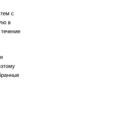
стем с
лю в
 течение
ия
оэтому
ыбранные