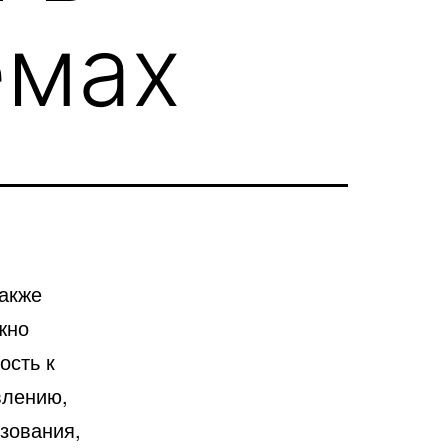
емах
также
жно
ость к
влению,
зования,