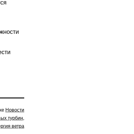
тся
жности
ести
ике
Новости
вых турбин
,
ергия ветра