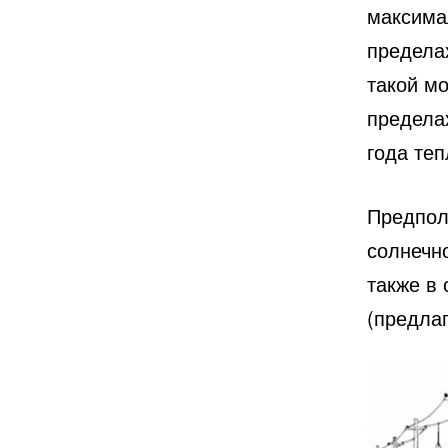
максима
предела
такой м
пределах
года теп
Предпол
солнечно
также в
(предла