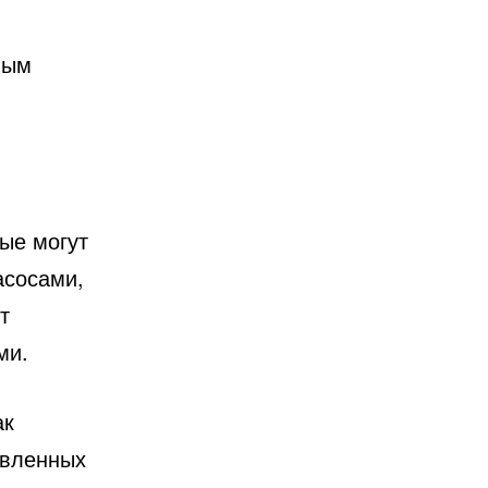
ным
ые могут
асосами,
т
ми.
ак
овленных