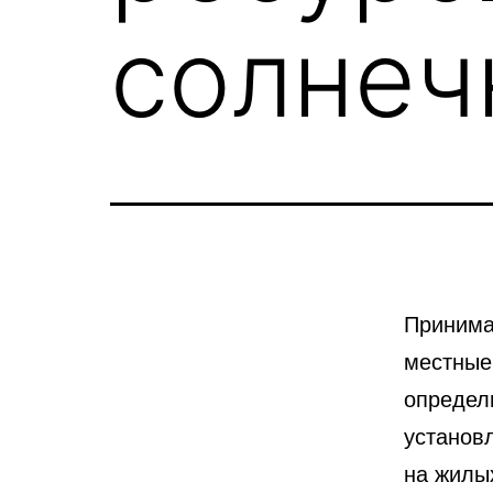
солнеч
Принима
местные
определ
установ
на жилы