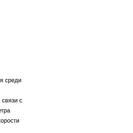
я среди
 связи с
етра
корости