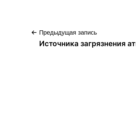
Навигация
Предыдущая запись
Источника загрязнения 
по
записям