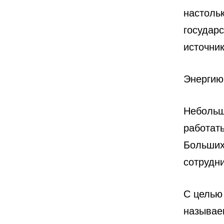
настоль
государ
источник
Энергию
Небольш
работат
Больших
сотрудн
С целью
называе